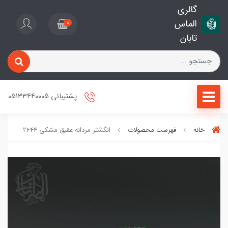
گالری
الماس
0
تابان
پشتیبانی 05133440005
خانه
فهرست محصولات
انگشتر مردانه عقیق مشکی 2644