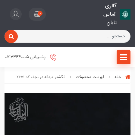
گالری
الماس
0
تابان
پشتیبانی 05133440005
خانه
فهرست محصولات
انگشتر مردانه در نجف کد 2651