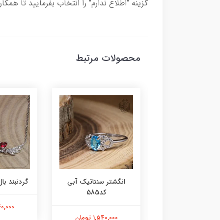
گزینه "اطلاع ندارم" را انتخاب بفرمایید تا همکا
محصولات مرتبط
ر عقیق زرد کد584
انگشتر سنتاتیک آبی
گردنبند بال 
کد585
1,800,000 تومان
2,240,000
1,540,000 تومان