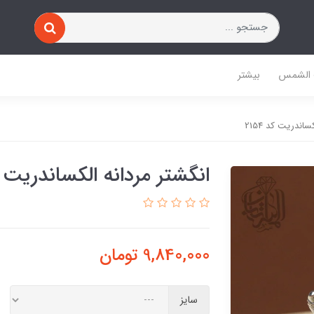
 الشمس
بیشتر
اندریت کد 2154
انگشتر مردانه الکساندریت کد 
9,840,000
تومان
سایز