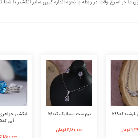
ران ما در اسرع وقت در رابطه با نحوه اندازه گیری سایز انگشتر با شما 
فرشته کد598
نیم ست سنتاتیک کد561
انگشتر جواهری
آبی کد565
 تومان
2,180,000 تومان
1,900,000 تومان