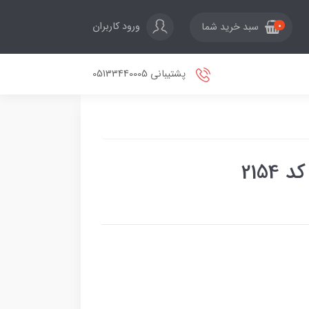
ورود کاربران
سبد خرید شما
0
پشتیبانی 05133440005
2154