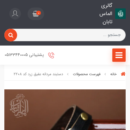
گالری
الماس
0
تابان
پشتیبانی 05133440005
خانه
فهرست محصولات
دستبند مردانه عقیق زرد کد 2208