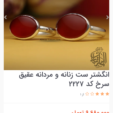
انگشتر ست زنانه و مردانه عقیق
سرخ کد 2227
از 1
9,680,000
تومان