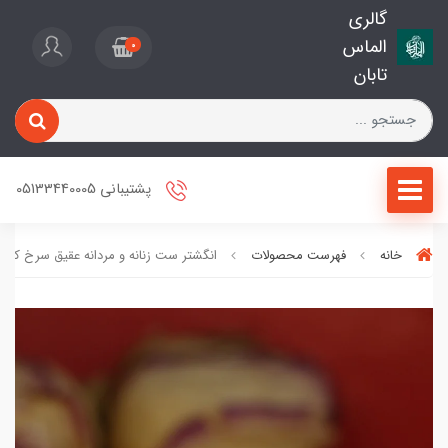
گالری
الماس
0
تابان
پشتیبانی 05133440005
خانه
فهرست محصولات
انگشتر ست زنانه و مردانه عقیق سرخ کد 2227