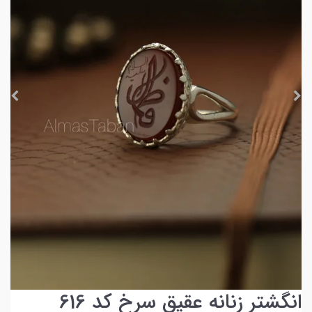
انگشتر زنانه عقیق سرخ کد 616