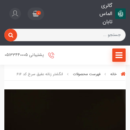
گالری
الماس
0
تابان
پشتیبانی 05133440005
خانه
فهرست محصولات
انگشتر زنانه عقیق سرخ کد 616