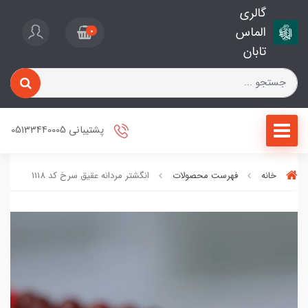
گالری
الماس
0
تابان
پشتیبانی 05133440005
خانه
فهرست محصولات
انگشتر مردانه عقیق سرخ کد 1118