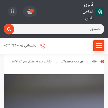
گالری
الماس
0
تابان
پشتیبانی 05133440005
خانه
فهرست محصولات
انگشتر مردانه عقیق سبز کد 1134