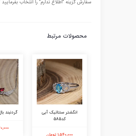
سفارش گزینه "اطلاع ندارم" را انتخاب بفرمایید 
محصولات مرتبط
ر عقیق زرد کد584
انگشتر سنتاتیک آبی
گردنبند بال 
کد585
1,800,000 تومان
2,240,000
1,540,000 تومان