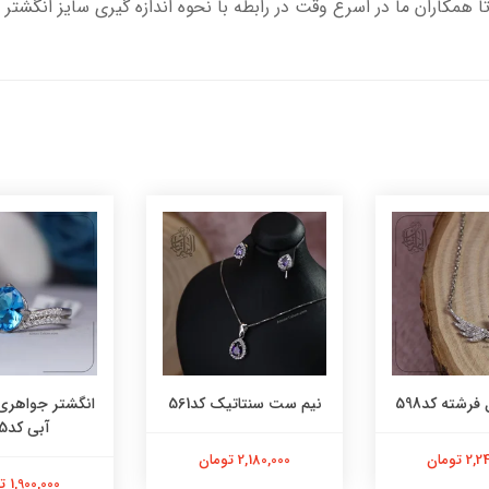
تا همکاران ما در اسرع وقت در رابطه با نحوه اندازه گیری سایز انگشتر 
فرشته کد598
نیم ست سنتاتیک کد561
انگشتر جواهری
آبی کد565
 تومان
2,180,000 تومان
1,900,000 تومان