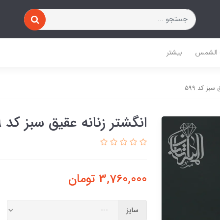
 الشمس
بیشتر
سبز کد 599
انگشتر زنانه عقیق سبز کد 599
3,760,000
تومان
سایز