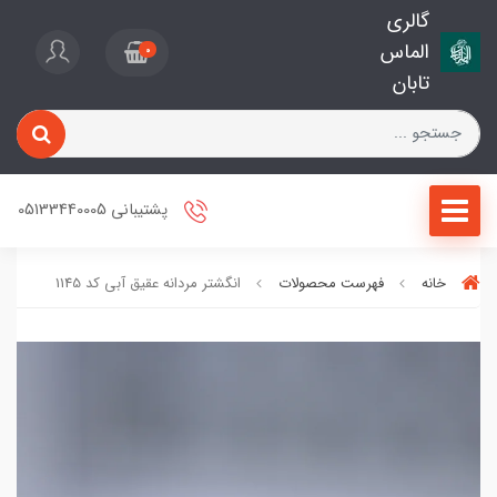
گالری
الماس
0
تابان
پشتیبانی 05133440005
خانه
فهرست محصولات
انگشتر مردانه عقیق آبی کد 1145