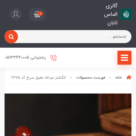
گالری
الماس
0
تابان
پشتیبانی 05133440005
خانه
فهرست محصولات
انگشتر مردانه عقیق سرخ کد 2675