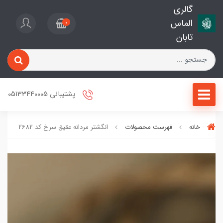
گالری
الماس
0
تابان
پشتیبانی 05133440005
خانه
فهرست محصولات
انگشتر مردانه عقیق سرخ کد 2682