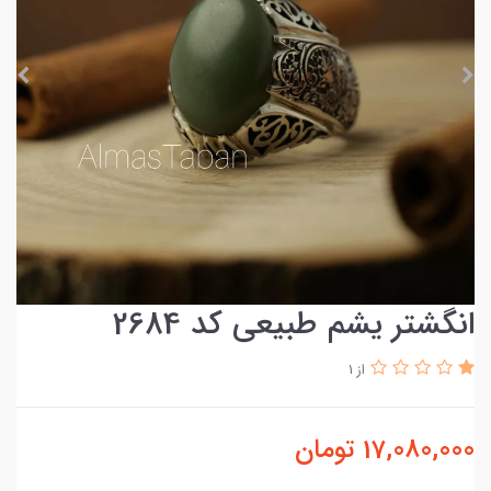
انگشتر یشم طبیعی کد 2684
از 1
17,080,000
تومان