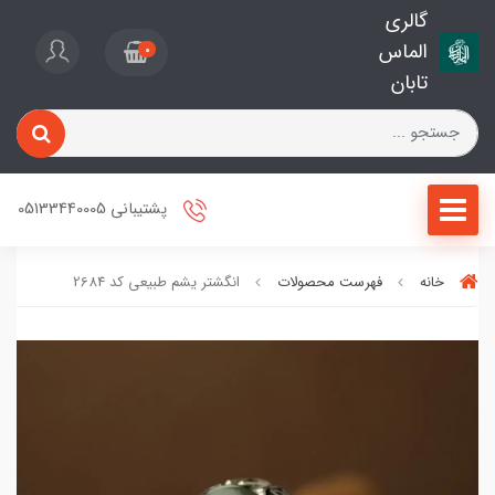
گالری
الماس
0
تابان
پشتیبانی 05133440005
خانه
فهرست محصولات
انگشتر یشم طبیعی کد 2684