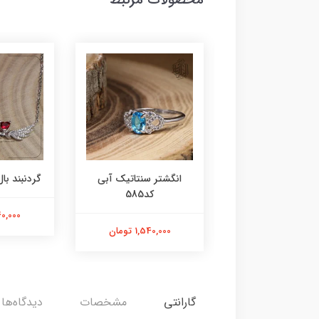
ر عقیق زرد کد584
انگشتر سنتاتیک آبی
گردنبند بال 
کد585
1,800,000 تومان
2,240,000
1,540,000 تومان
گارانتی
مشخصات
دیدگاه‌ها