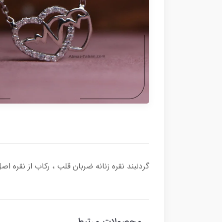
گردنبند نقره زنانه ضربان قلب ، رکاب از نقره اصل با عیار بین المللی 925 ساخته شده و دارای ض
محصولات مرتبط