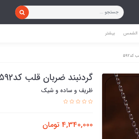
 الشمس
بیشتر
 کد592
گردنبند ضربان قلب کد592
ظریف و ساده و شیک
4,340,000
تومان