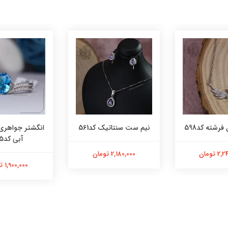
فرشته کد598
نیم ست سنتاتیک کد561
انگشتر جواهری
آبی کد565
 تومان
2,180,000 تومان
1,900,000 تومان