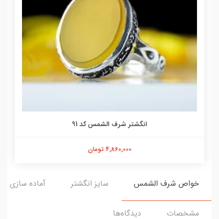
انگشتر شرف الشمس کد 91
4,860,000 تومان
خواص شرف الشمس
سایز انگشتر
آماده سازی و ا
مشخصات
دیدگاه‌ها