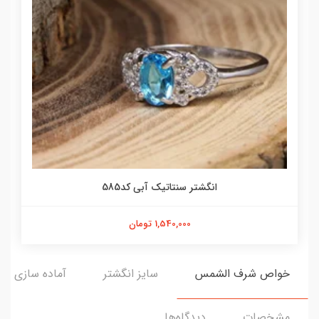
انگشتر سنتاتیک آبی کد585
1,540,000 تومان
خواص شرف الشمس
سایز انگشتر
آماده سازی و ا
مشخصات
دیدگاه‌ها