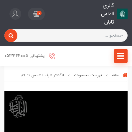
گالری
الماس
0
تابان
پشتیبانی 05133440005
خانه
فهرست محصولات
انگشتر شرف الشمس کد 89