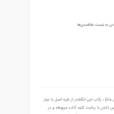
گ عقیق زرد ( آماده حکاکی ذکر شرف الشمس با کلیه آداب مربوطه و به نام شما در 19 فروردین ماه) ، رکاب این انگشتر از نقره اصل با عیار
اس تابان با رعایت کلیه آداب مربوطه و در