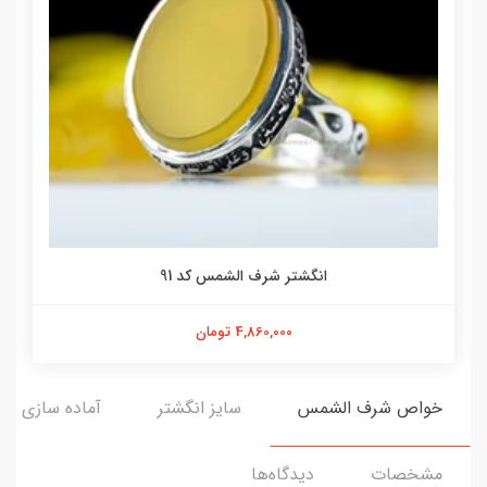
انگشتر شرف الشمس کد 91
4,860,000 تومان
خواص شرف الشمس
سایز انگشتر
آماده سازی و ا
مشخصات
دیدگاه‌ها