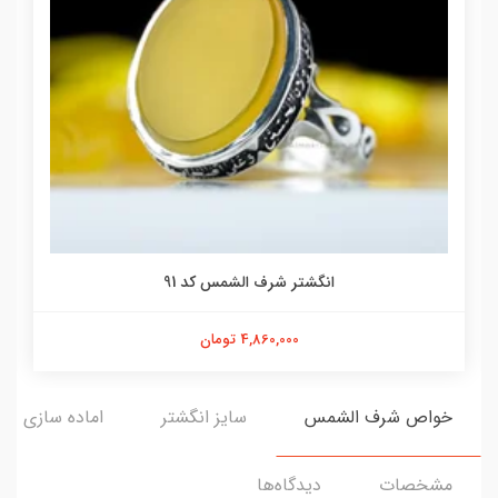
انگشتر شرف الشمس کد 91
4,860,000 تومان
خواص شرف الشمس
سایز انگشتر
اماده سازی و ا
مشخصات
دیدگاه‌ها