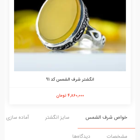
انگشتر شرف الشمس کد 91
4,860,000 تومان
خواص شرف الشمس
سایز انگشتر
آماده سازی و ا
مشخصات
دیدگاه‌ها