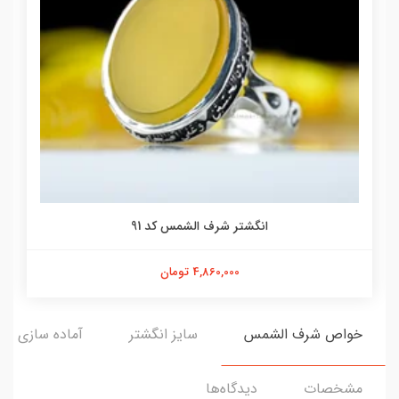
انگشتر شرف الشمس کد 91
4,860,000 تومان
خواص شرف الشمس
سایز انگشتر
آماده سازی و ا
مشخصات
دیدگاه‌ها