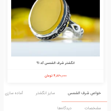
انگشتر شرف الشمس کد 91
4,860,000 تومان
خواص شرف الشمس
سایز انگشتر
آماده سازی و ا
مشخصات
دیدگاه‌ها