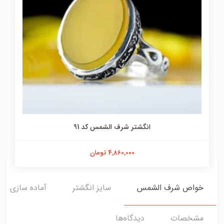
انگشتر شرف الشمس کد 91
4,860,000 تومان
خواص شرف الشمس
سایز انگشتر
آماده سازی و ا
مشخصات
دیدگاه‌ها