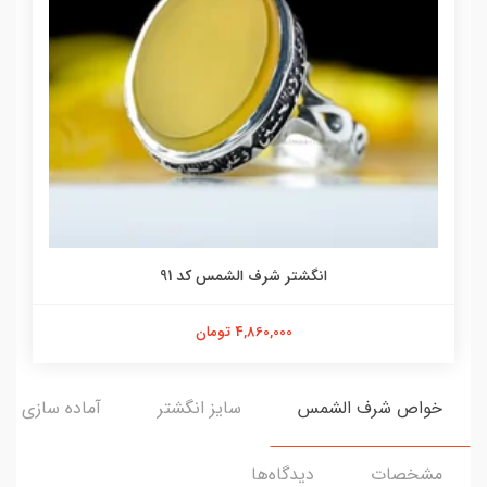
انگشتر شرف الشمس کد 91
4,860,000 تومان
خواص شرف الشمس
سایز انگشتر
آماده سازی و ا
مشخصات
دیدگاه‌ها