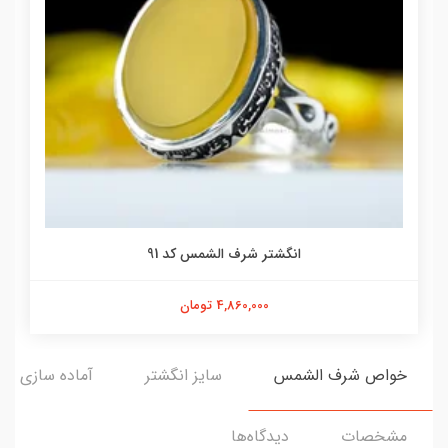
انگشتر شرف الشمس کد 91
4,860,000 تومان
خواص شرف الشمس
سایز انگشتر
آماده سازی و ا
مشخصات
دیدگاه‌ها