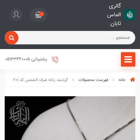
گالری
الماس
0
تابان
پشتیبانی 05133440005
خانه
فهرست محصولات
گردنبند زنانه شرف الشمس کد 201