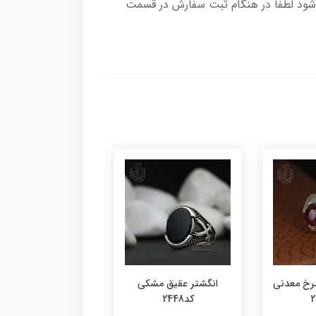
شود لطفا در هنگام ثبت سفارش در قسمت
رخ معدنی
انگشتر عقیق مشکی
انگشتر عقیق سبز کد2449
کد2448