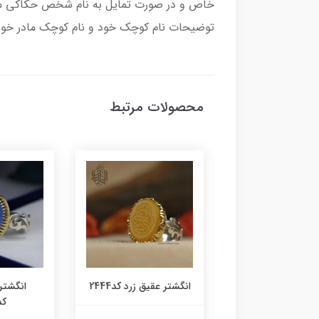
خاص و در صورت تمایل به نام شخص حکاکی می 
توضیحات نام کوچک خود و نام کوچک مادر خود ر
محصولات مرتبط
ر زمرد زامبیا معدنی
انگشتر عقیق زرد کد2444
انگشتر
کد2443
کد45