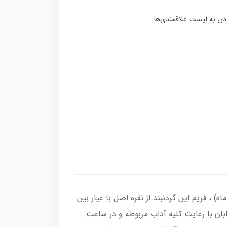
قیق زرد ( آماده حکاکی ذکر شرف الشمس با کلیه آداب مربوطه و به نام شما در 19 فروردین ماه) ، فریم این گردنبند از نقره اصل با عیار بین
ابان با رعایت کلیه آداب مربوطه و در ساعت