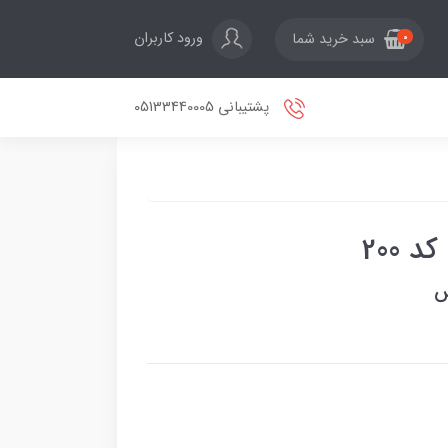
ورود کاربران
سبد خرید شما
0
پشتیبانی 05133440005
 200
س