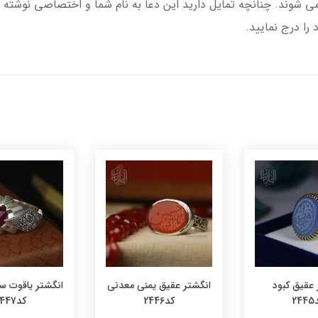
شوند. چنانچه تمایل دارید این دعا به نام شما و اختصاصی نوشته 
ا درج نمایید.
 عقیق کبود
انگشتر عقیق یمنی معدنی
انگشتر یاقوت س
24
کد2446
کد2447