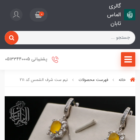
گالری
الماس
0
تابان
پشتیبانی 05133440005
خانه
فهرست محصولات
نیم ست شرف الشمس کد 211