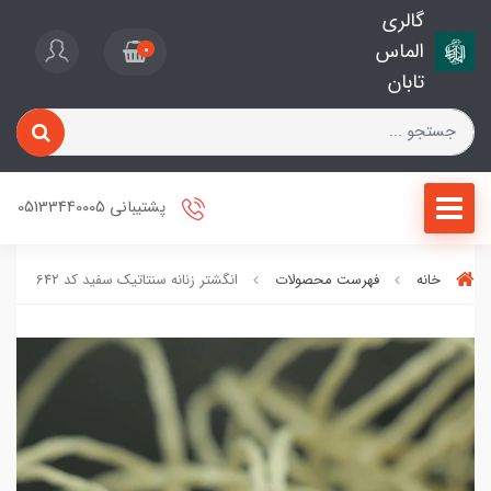
گالری
الماس
0
تابان
پشتیبانی 05133440005
خانه
فهرست محصولات
انگشتر زنانه سنتاتیک سفید کد 64۲