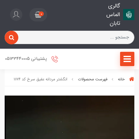
گالری
الماس
0
تابان
پشتیبانی 05133440005
خانه
فهرست محصولات
انگشتر مردانه عقیق سرخ کد 1174