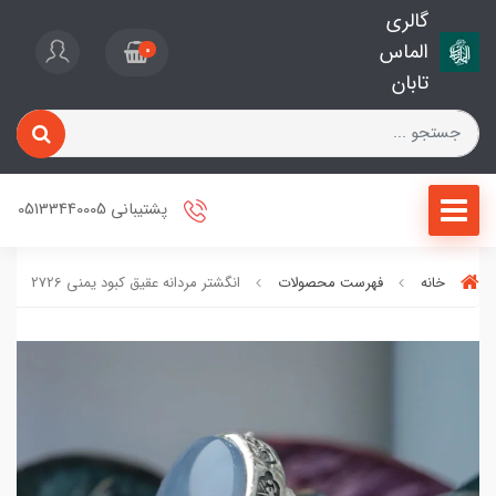
گالری
الماس
0
تابان
پشتیبانی 05133440005
خانه
فهرست محصولات
انگشتر مردانه عقیق کبود یمنی 2726