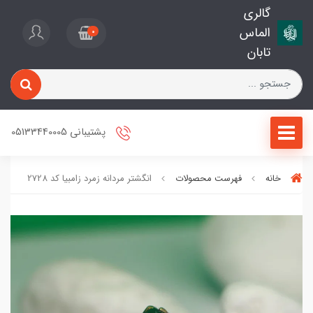
گالری
الماس
0
تابان
پشتیبانی 05133440005
خانه
فهرست محصولات
انگشتر مردانه زمرد زامبیا کد 2728