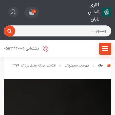
گالری
الماس
0
تابان
پشتیبانی 05133440005
خانه
فهرست محصولات
انگشتر مردانه عقیق زرد کد 2746