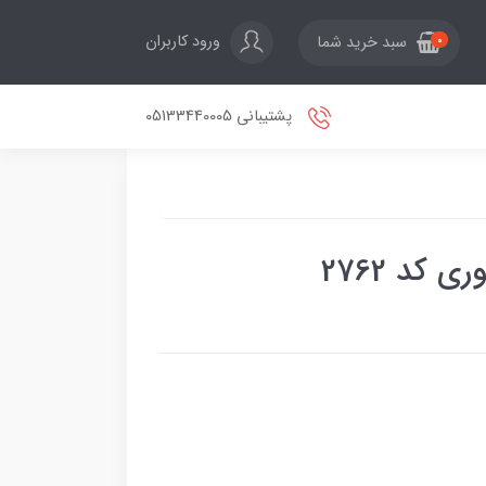
ورود کاربران
سبد خرید شما
0
پشتیبانی 05133440005
 کد 2762