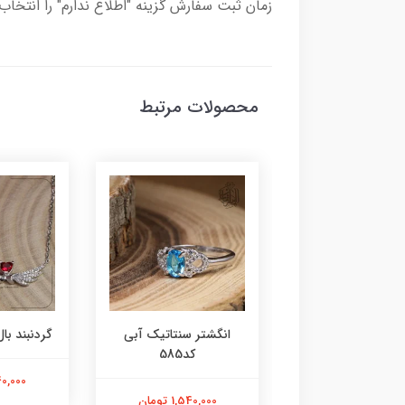
زمان ثبت سفارش گزینه "اطلاع ندارم" را انتخاب 
محصولات مرتبط
ر عقیق زرد کد584
انگشتر سنتاتیک آبی
گردنبند بال 
کد585
1,800,000 تومان
2,240,000
1,540,000 تومان