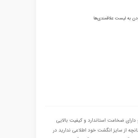
وری درجه یک ، رکاب انگشتر از نقره اصل با عیار بین المللی 925 ساخته شده و دارای ضخامت استاندارد و کیفیت بالایی
نانچه از سایز انگشت خود اطلاعی ندارید در