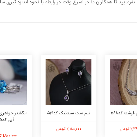
بفرمایید تا همکاران ما در اسرع وقت در رابطه با نحوه اندازه گیری سا
فرشته کد598
نیم ست سنتاتیک کد561
انگشتر جواهری
آبی کد565
 تومان
2,180,000 تومان
1,900,000 تومان