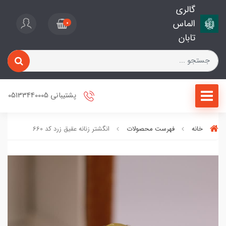
گالری
الماس
0
تابان
پشتیبانی 05133440005
خانه
فهرست محصولات
انگشتر زنانه عقیق زرد کد 660