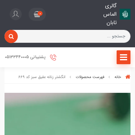
گالری
الماس
0
تابان
پشتیبانی 05133440005
خانه
فهرست محصولات
انگشتر زنانه عقیق سبز کد 669