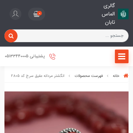
گالری
الماس
0
تابان
پشتیبانی 05133440005
خانه
فهرست محصولات
انگشتر مردانه عقیق سرخ کد 2805