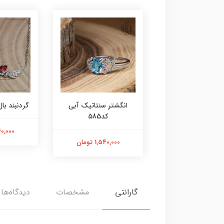
ر عقیق زرد کد584
انگشتر سنتاتیک آبی
گردنبند بال 
کد585
1,800,000 تومان
2,240,000
1,540,000 تومان
گارانتی
مشخصات
دیدگاه‌ها