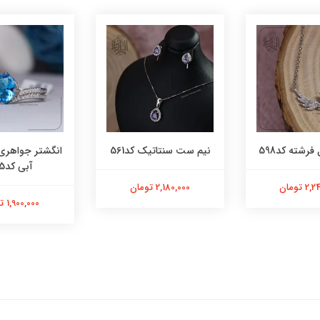
فرشته کد598
نیم ست سنتاتیک کد561
انگشتر جواهری
آبی کد565
 تومان
2,180,000 تومان
1,900,000 تومان