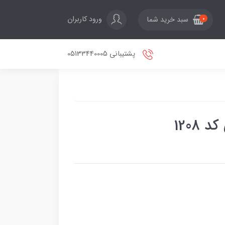
ورود کاربران
سبد خرید شما
0
پشتیبانی 05133440005
1208