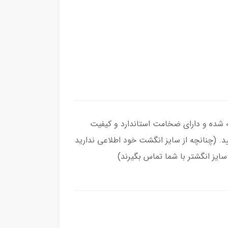
رح کپسولی با سنگ عقیق سبز درجه یک ، رکاب انگشتر از نقره اصل با عیار بین المللی 925 ساخته شده و دارای ضخامت استاندارد و کیفیت
یید. (چنانچه از سایز انگشت خود اطلاعی ندارید
 سایز انگشتر با شما تماس بگیرند)