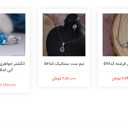
فرشته کد598
نیم ست سنتاتیک کد561
انگشتر جواهری
آبی کد565
 تومان
2,180,000 تومان
1,900,000 تومان