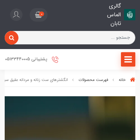
گالری
الماس
0
تابان
پشتیبانی 05133440005
خانه
فهرست محصولات
انگشترهای ست زنانه و مردانه عقیق سبز کد 12