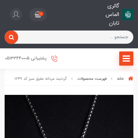
گالری
الماس
0
تابان
پشتیبانی 05133440005
خانه
فهرست محصولات
گردنبند مردانه عقیق سبز کد 1249