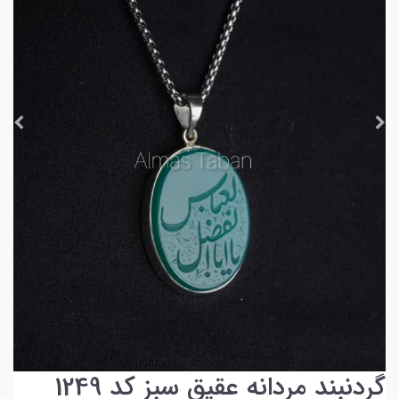
گردنبند مردانه عقیق سبز کد 1249