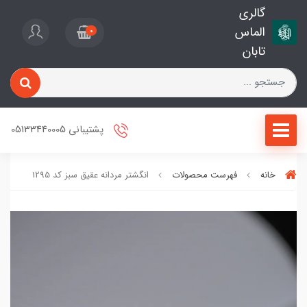
گالری
الماس
0
تابان
پشتیبانی 05133440005
خانه
فهرست محصولات
انگشتر مردانه عقیق سبز کد 1295