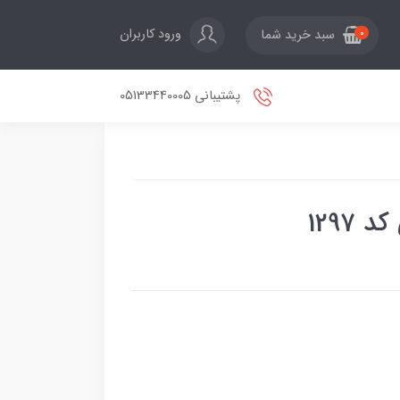
ورود کاربران
سبد خرید شما
0
پشتیبانی 05133440005
1297