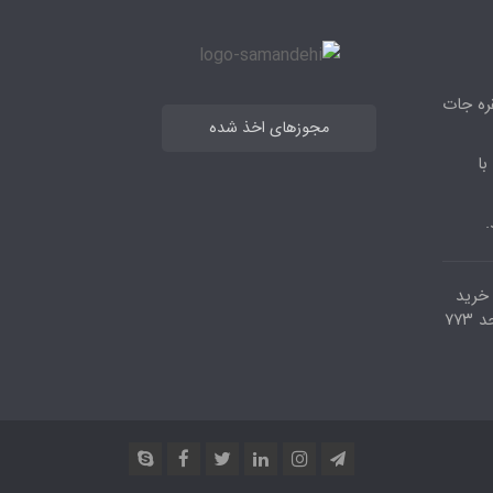
قره جات
مجوزهای اخذ شده
با
.
مرکز خرید