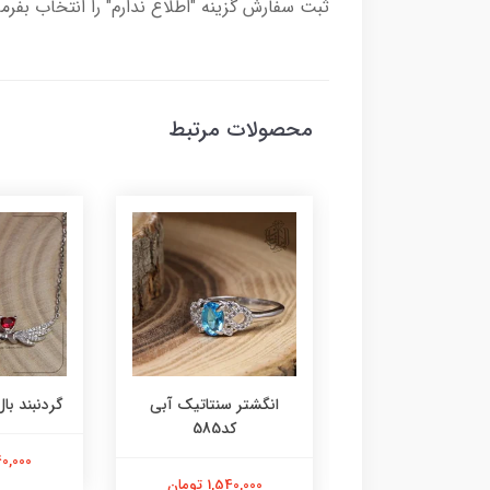
ثبت سفارش گزینه "اطلاع ندارم" را انتخاب بفرما
محصولات مرتبط
ر عقیق زرد کد584
انگشتر سنتاتیک آبی
گردنبند بال 
کد585
1,800,000 تومان
2,240,000
1,540,000 تومان