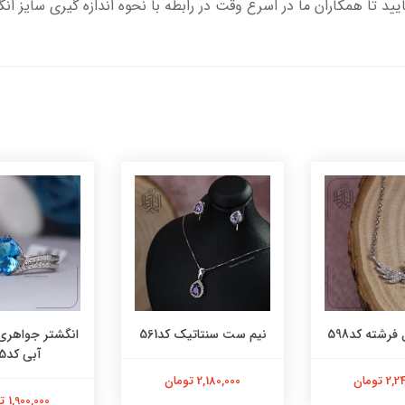
یید تا همکاران ما در اسرع وقت در رابطه با نحوه اندازه گیری سایز ان
فرشته کد598
نیم ست سنتاتیک کد561
انگشتر جواهری
آبی کد565
 تومان
2,180,000 تومان
1,900,000 تومان