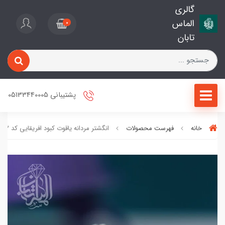
گالری
الماس
0
تابان
پشتیبانی 05133440005
خانه
فهرست محصولات
انگشتر مردانه یاقوت کبود افریقایی کد 2863