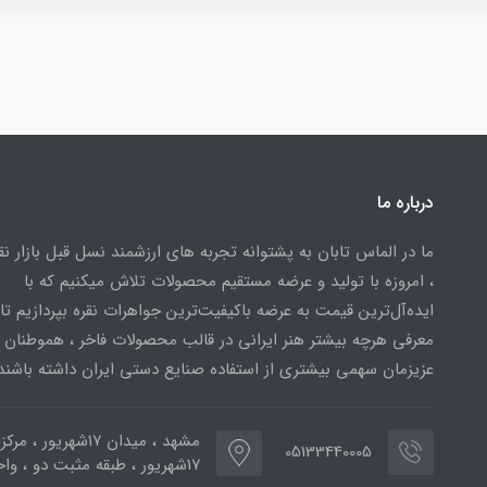
درباره ما
ما در الماس تابان به پشتوانه تجربه های ارزشمند نسل قبل بازار ن
، امروزه با تولید و عرضه مستقیم محصولات تلاش میکنیم که با
ایده‌آل‌ترین قیمت به عرضه باکیفیت‌ترین جواهرات نقره بپردازیم تا 
معرفی هرچه بیشتر هنر ایرانی در قالب محصولات فاخر ، هموطنان
عزیزمان سهمی بیشتری از استفاده صنایع دستی ایران داشته باشند
مشهد ، میدان ۱۷شهریور ، 
05133440005
۱۷شهریور ، طبقه مثبت دو ، واحد ۷۷۳