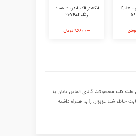
 سنتاتیک
انگشتر الکساندریت هفت
انگشتر یاقوت سرخ م
رنگ کد2374
کد2377
9,680,000 تومان
13,580,000 تومان
 علت کلیه محصولات گالری الماس تابان به
ت خاطر شما عزیزان را به همراه داشته