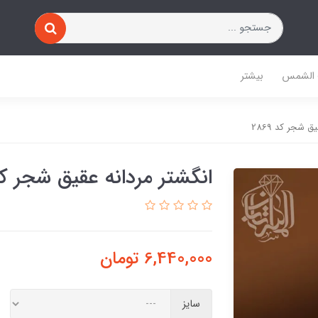
 الشمس
بیشتر
ق شجر کد 2869
انگشتر مردانه عقیق شجر کد 69
6,440,000
تومان
سایز