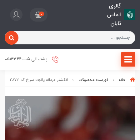
گالری
الماس
0
تابان
پشتیبانی 05133440005
خانه
فهرست محصولات
انگشتر مردانه یاقوت سرخ کد 2873