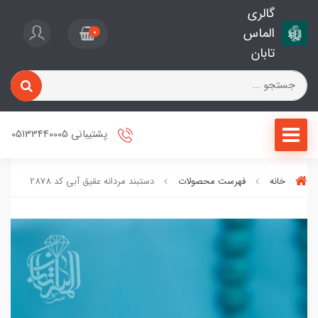
گالری
الماس
0
تابان
پشتیبانی 05133440005
خانه
فهرست محصولات
دستبند مردانه عقیق آبی کد 2878