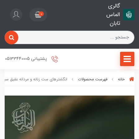
گالری
الماس
0
تابان
پشتیبانی 05133440005
خانه
فهرست محصولات
انگشترهای ست زنانه و مردانه عقیق سبز کد 86