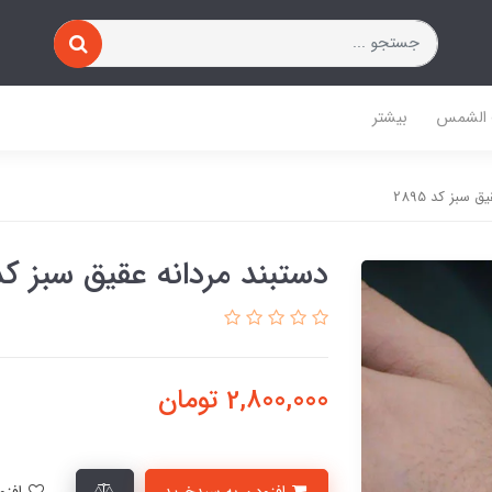
 الشمس
بیشتر
 سبز کد 2895
دستبند مردانه عقیق سبز کد 895
2,800,000
تومان