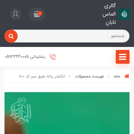
گالری
الماس
0
تابان
پشتیبانی 05133440005
خانه
فهرست محصولات
انگشتر زنانه عقیق سبز کد 700